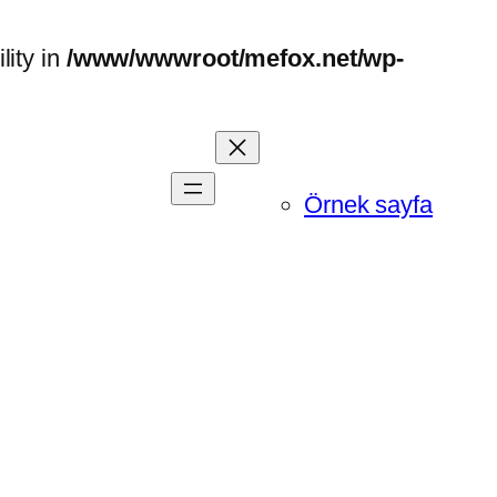
ity in
/www/wwwroot/mefox.net/wp-
Örnek sayfa