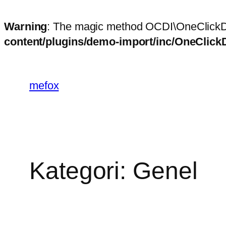
Warning
: The magic method OCDI\OneClickDe
content/plugins/demo-import/inc/OneClic
İçeriğe
geç
mefox
Kategori:
Genel