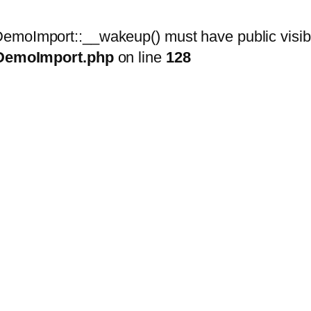
moImport::__wakeup() must have public visibil
kDemoImport.php
on line
128